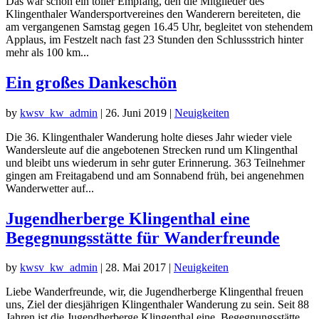
Das war schon ein toller Empfang, den die Mitglieder des
Klingenthaler Wandersportvereines den Wanderern bereiteten, die
am vergangenen Samstag gegen 16.45 Uhr, begleitet von stehendem
Applaus, im Festzelt nach fast 23 Stunden den Schlussstrich hinter
mehr als 100 km...
Ein großes Dankeschön
by
kwsv_kw_admin
|
26. Juni 2019
|
Neuigkeiten
Die 36. Klingenthaler Wanderung holte dieses Jahr wieder viele
Wandersleute auf die angebotenen Strecken rund um Klingenthal
und bleibt uns wiederum in sehr guter Erinnerung. 363 Teilnehmer
gingen am Freitagabend und am Sonnabend früh, bei angenehmen
Wanderwetter auf...
Jugendherberge Klingenthal eine
Begegnungsstätte für Wanderfreunde
by
kwsv_kw_admin
|
28. Mai 2017
|
Neuigkeiten
Liebe Wanderfreunde, wir, die Jugendherberge Klingenthal freuen
uns, Ziel der diesjährigen Klingenthaler Wanderung zu sein. Seit 88
Jahren ist die Jugendherberge Klingenthal eine Begegnungsstätte