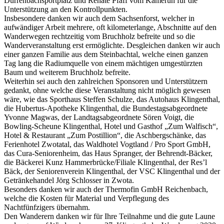
Dürrenbachsportplatz und Renate Pfaff vom Kamerun für die
Unterstützung an den Kontrollpunkten.
Insbesondere danken wir auch dem Sachsenforst, welcher in
aufwändiger Arbeit mehrere, oft kilometerlange, Abschnitte auf den
Wanderwegen rechtzeitig vom Bruchholz befreite und so die
Wanderveranstaltung erst ermöglichte. Desgleichen danken wir auch
einer ganzen Familie aus dem Steinbachtal, welche einen ganzen
Tag lang die Radiumquelle von einem mächtigen umgestürzten
Baum und weiterem Bruchholz befreite.
Weiterhin sei auch den zahlreichen Sponsoren und Unterstützern
gedankt, ohne welche diese Veranstaltung nicht möglich gewesen
wäre, wie das Sporthaus Steffen Schulze, das Autohaus Klingenthal,
die Hubertus-Apotheke Klingenthal, die Bundestagsabgeordnete
Yvonne Magwas, der Landtagsabgeordnete Sören Voigt, die
Bowling-Scheune Klingenthal, Hotel und Gasthof „Zum Walfisch“,
Hotel & Restaurant „Zum Postillion“, die Aschbergschänke, das
Ferienhotel Zwotatal, das Waldhotel Vogtland / Pro Sport GmbH,
das Cura-Seniorenheim, das Haus Spranger, der Behrendt-Bäcker,
die Bäckerei Kunz Hammerbrücke/Filiale Klingenthal, der Res’l
Bäck, der Seniorenverein Klingenthal, der VSC Klingenthal und der
Getränkehandel Jörg Schlosser in Zwota.
Besonders danken wir auch der Thermofin GmbH Reichenbach,
welche die Kosten für Material und Verpflegung des
Nachtfünfzigers übernahm.
Den Wanderern danken wir für Ihre Teilnahme und die gute Laune